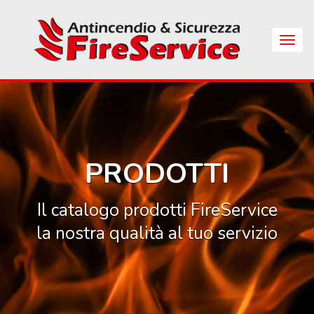
Skip
to
main
Apri
content
Menu
di
Navig
PRODOTTI
Il catalogo prodotti FireService
la nostra qualità al tuo servizio