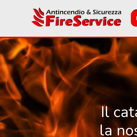
Skip
to
main
content
Il ca
la no