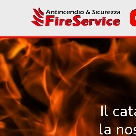
Skip
to
main
content
Il ca
la no