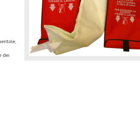
pentole,
e dei