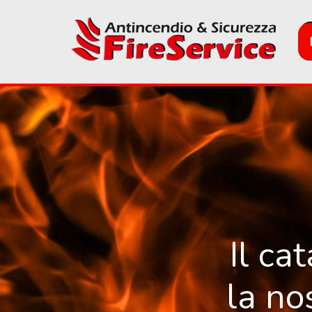
Skip
to
main
content
Il ca
la no