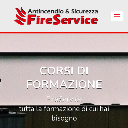
Skip
to
main
Apri
content
Menu
di
Navig
CORSI DI
FORMAZIONE
FireService
tutta la formazione di cui hai
bisogno